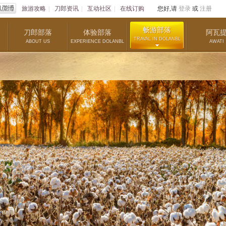
旅游攻略
|
刀郎资讯
|
互动社区
|
在线订购
您好,请
登录
或
注册
畅游部落
刀郎部落
体验部落
阿瓦
TRAVAL IN DOLANBL
ABOUT US
EXPERIENCE DOLANBL
AWATI
风采
胡杨静美
3-30 浏览次数：16187 作者:刀郎部落 来源:本站