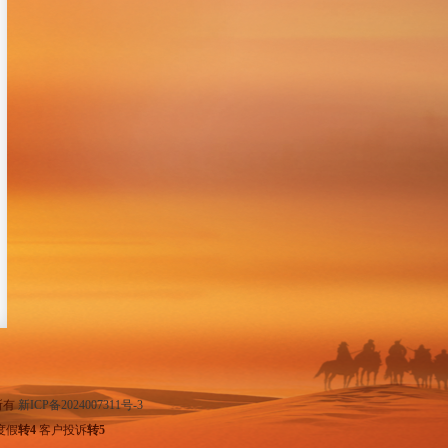
权所有
新ICP备2024007311号-3
度假
转4
客户投诉
转5