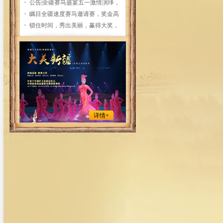
费送，诺鲁孜粥免费喝，还有惊喜定
公告|全疆赛马盛宴五一激情演绎，
向徒步探险等你拿奖！
10万大奖金花落谁家，敬请期待！
瞩目全疆速度赛马邀请赛，奖金高
达10万元！
锁住时间，秀出美丽，赢得大奖，
微摄影等你来报名！！
详情+