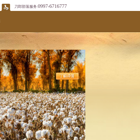
0997-6716777
刀郎部落服务:
提