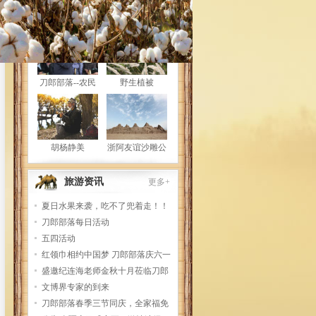
部落风采
更多+
刀郎部落--农民
野生植被
运动会
胡杨静美
浙阿友谊沙雕公
园
旅游资讯
更多+
夏日水果来袭，吃不了兜着走！！
刀郎部落每日活动
五四活动
红领巾相约中国梦 刀郎部落庆六一
盛邀纪连海老师金秋十月莅临刀郎
部落
文博界专家的到来
刀郎部落春季三节同庆，全家福免