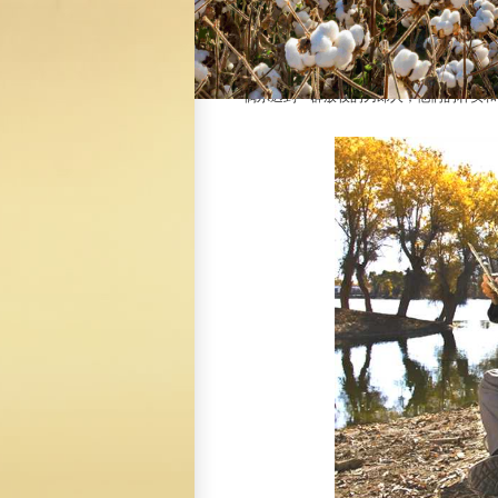
只有在刀郎部落，胡杨的静美，才显得那么
只有在刀郎部落，胡杨的静美，才显得那么
深秋时节，胡杨泛黄。金灿灿的胡杨，格外
偶尔遇到一群放牧的刀郎人，他们的朴实和善良又